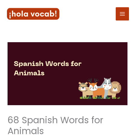
Skip
to
content
68 Spanish Words for
Animals