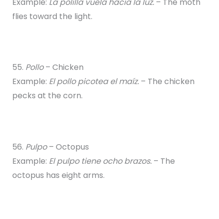
Example:
La polilla vuela hacia la luz.
– The moth
flies toward the light.
55.
Pollo
– Chicken
Example:
El pollo picotea el maíz.
– The chicken
pecks at the corn.
56.
Pulpo
– Octopus
Example:
El pulpo tiene ocho brazos.
– The
octopus has eight arms.