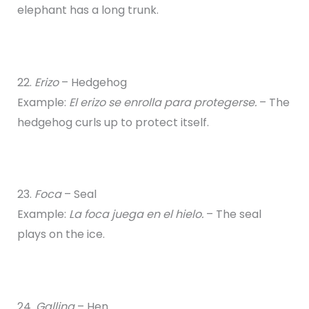
elephant has a long trunk.
22.
Erizo
– Hedgehog
Example:
El erizo se enrolla para protegerse.
– The
hedgehog curls up to protect itself.
23.
Foca
– Seal
Example:
La foca juega en el hielo.
– The seal
plays on the ice.
24.
Gallina
– Hen