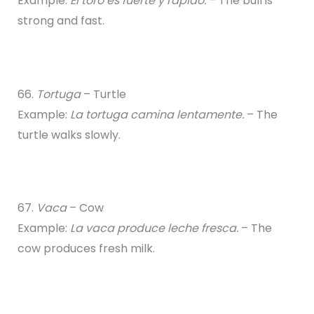
Example:
El toro es fuerte y rápido.
– The bull is
strong and fast.
66.
Tortuga
– Turtle
Example:
La tortuga camina lentamente.
– The
turtle walks slowly.
67.
Vaca
– Cow
Example:
La vaca produce leche fresca.
– The
cow produces fresh milk.