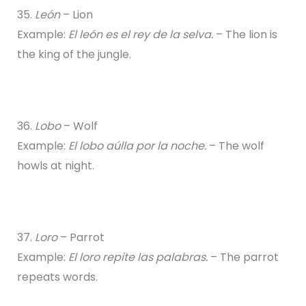
35.
León
– Lion
Example:
El león es el rey de la selva.
– The lion is
the king of the jungle.
36.
Lobo
– Wolf
Example:
El lobo aúlla por la noche.
– The wolf
howls at night.
37.
Loro
– Parrot
Example:
El loro repite las palabras.
– The parrot
repeats words.